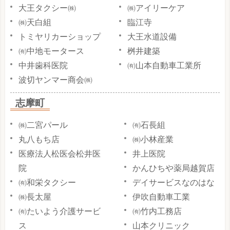
大王タクシー㈱
㈱アイリーケア
㈱天白組
臨江寺
トミヤリカーショップ
大王水道設備
㈲中地モータース
桝井建築
中井歯科医院
㈲山本自動車工業所
波切ヤンマー商会㈱
志摩町
㈱二宮パール
㈲石長組
丸八もち店
㈱小林産業
医療法人松医会松井医
井上医院
院
かんひちや薬局越賀店
㈲和栄タクシー
デイサービスなのはな
㈱長太屋
伊吹自動車工業
㈲たいよう介護サービ
㈲竹内工務店
ス
山本クリニック