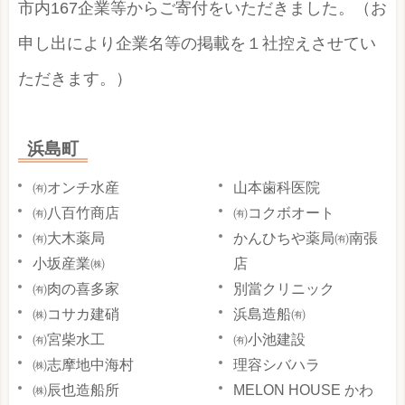
市内167企業等からご寄付をいただきました。（お
申し出により企業名等の掲載を１社控えさせてい
ただきます。）
浜島町
㈲オンチ水産
山本歯科医院
㈲八百竹商店
㈲コクボオート
㈲大木薬局
かんひちや薬局㈲南張
小坂産業㈱
店
㈲肉の喜多家
別當クリニック
㈱コサカ建硝
浜島造船㈲
㈲宮柴水工
㈲小池建設
㈱志摩地中海村
理容シバハラ
㈱辰也造船所
MELON HOUSE かわ