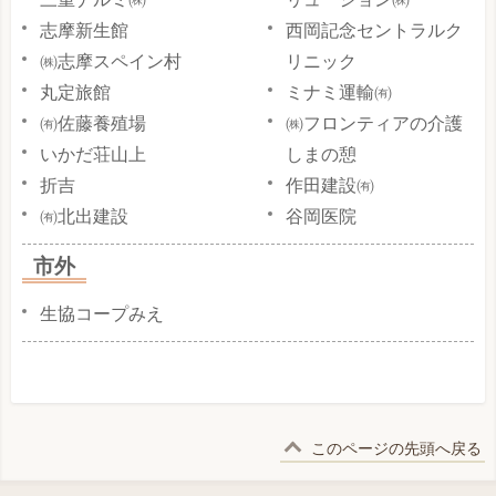
志摩新生館
西岡記念セントラルク
㈱志摩スペイン村
リニック
丸定旅館
ミナミ運輸㈲
㈲佐藤養殖場
㈱フロンティアの介護
いかだ荘山上
しまの憩
折吉
作田建設㈲
㈲北出建設
谷岡医院
市外
生協コープみえ
このページの先頭へ戻る