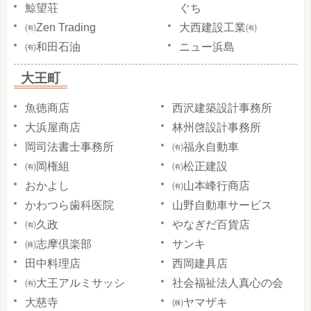
鯨望荘
ぐち
㈲Zen Trading
大西建設工業㈲
㈲和田石油
ニュー浜島
大王町
魚徳商店
西沢建築設計事務所
大浜屋商店
林州啓設計事務所
岡司法書士事務所
㈲福永自動車
㈲岡権組
㈲松正建設
おかよし
㈲山本峰行商店
かわつら歯科医院
山野自動車サービス
㈲久政
やなぎだ百貨店
㈱志摩倶楽部
サンキ
田中料理店
西岡建具店
㈲大王アルミサッシ
社会福祉法人真心の会
大慈寺
㈱ヤマザキ