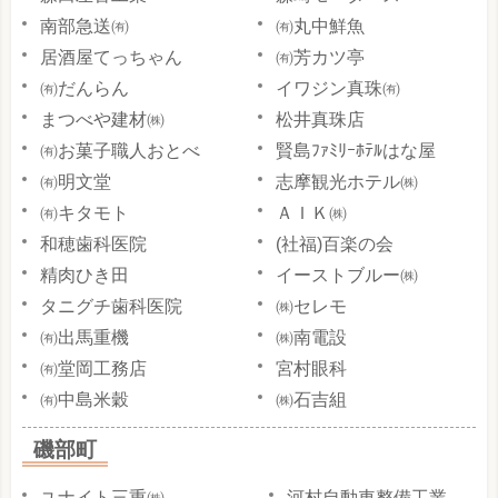
南部急送㈲
㈲丸中鮮魚
居酒屋てっちゃん
㈲芳カツ亭
㈲だんらん
イワジン真珠㈲
まつべや建材㈱
松井真珠店
㈲お菓子職人おとべ
賢島ﾌｧﾐﾘｰﾎﾃﾙはな屋
㈲明文堂
志摩観光ホテル㈱
㈲キタモト
ＡＩＫ㈱
和穂歯科医院
(社福)百楽の会
精肉ひき田
イーストブルー㈱
タニグチ歯科医院
㈱セレモ
㈲出馬重機
㈱南電設
㈲堂岡工務店
宮村眼科
㈲中島米穀
㈱石吉組
磯部町
ユナイト三重㈱
河村自動車整備工業