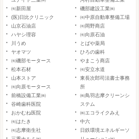
㈲新田屋
磯部建設工業㈱
(医)日比クリニック
㈲中原自動車整備工場
山京石油店
㈲岡野商店
ハヤシ理容
㈲向原石油
川うめ
とばや薬局
ヤオマツ
ひろの歯科
㈲磯部モータース
やまこう商店
松本石材
㈲安立水道
山本ストア
東長次郎司法書士事務
㈲向原モータース
所
前橋設備工業㈱
㈱鳥羽志摩クリーンシ
谷崎歯科医院
ステム
おかむね医院
㈱エコライクみえ
㈲はたき
中六
㈲志摩衛生社
日鉄環境エネルギーソ
三重ナルミ㈱
リューション㈱