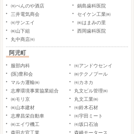
㈲べんのや酒店
鍋島歯科医院
三井電気商会
セイケン工業㈱
㈲サンエイ
㈱はまみの里
㈱山下組
西岡歯科医院
丸中商店㈲
阿児町
服部内科
㈲アンドウセンイ
(医)豊和会
㈱テクノプール
マルカ運輸㈱
㈲カネカ
志摩環境事業協業組合
丸文ビル管理㈱
㈱モリ京
丸文工業㈱
㈱山本建材
㈲鈴木石材
志摩昌栄自動車
㈲宇田ミート
㈱エイワ機工
㈲坂口石油
森田左官工業
森崎モータース