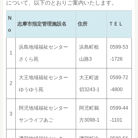
について、以下のとおりご案内いたします。
N
志摩市指定管理施設名
住所
ＴＥＬ
o
浜島地域福祉センター
浜島町桧
0599-53
1
さくら苑
山路3
-1726
大王地域福祉センター
大王町波
0599-72
2
ゆうゆう苑
切3243-1
-4800
阿児地域福祉センター
阿児町鵜
0599-44
3
サンライフあご
方3098-1
-1101