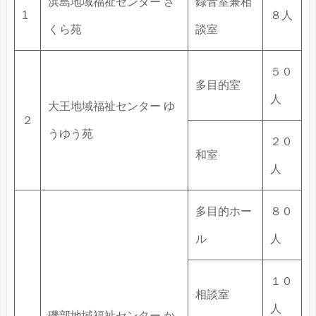
浜島地域福祉センター さ
録音室兼相
1
８人
くら苑
談室
５０
多目的室
人
大王地域福祉センター ゆ
２
うゆう苑
２０
和室
人
多目的ホー
８０
ル
人
１０
相談室
人
磯部地域福祉センター か