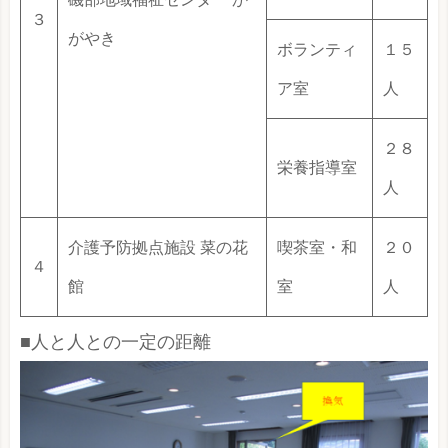
３
がやき
ボランティ
１５
ア室
人
２８
栄養指導室
人
介護予防拠点施設 菜の花
喫茶室・和
２０
４
館
室
人
■人と人との一定の距離